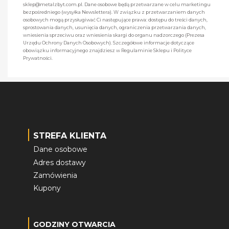
sklep@metalzbyt.com.pl. Dane osobowe będą przetwarzane w celu marketingu
bezpośredniego (wysyłka Newslettera). W związku z przetwarzaniem danych
osobowych mogą przysługiwać Ci następujące prawa: dostępu do treści danych,
sprostowania danych, usunięcia danych, ograniczenia przetwarzania danych,
wniesienia sprzeciwu oraz wniesienia skargi do organu nadzorczego (Prezesa
Urzędu Ochrony Danych Osobowych). Szczegółowe informacje dotyczące
obowiązku informacyjnego znajdziesz w Regulaminie Sklepu i Polityce
Prywatności.
STREFA KLIENTA
Dane osobowe
Adres dostawy
Zamówienia
Kupony
GODZINY OTWARCIA