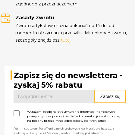
zgodnego z przeznaczeniem.
Zasady zwrotu
Zwrotu artykułów można dokonać do 14 dni od
momentu otrzymania przesyłki. Jak dokonać zwrotu,
szczegóły znajdziesz
tutaj
.
Zapisz się do newslettera -
zyskaj 5% rabatu
Wyrażam zgodę na otrzymywanie informacji handlowych
przesyłanych za pomocą środków komunikacji elektronicznej
na podany przeze mnie adres poczty elektronicznej.
Administratorem Pana/Pani danych osobowych jest Metalzbyt Sp. z o.o. z
siedzibą w Olsztynie, ul. Stalowa 1, kontakt mailowy pod adresem: