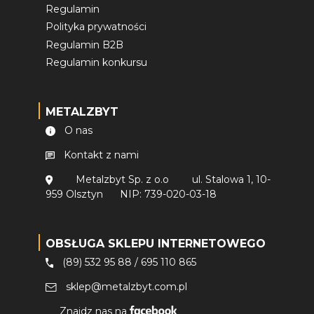
Regulamin
Polityka prywatności
Regulamin B2B
Regulamin konkursu
METALZBYT
O nas
Kontakt z nami
Metalzbyt Sp. z o.o
ul. Stalowa 1, 10-
959 Olsztyn
NIP: 739-020-03-18
OBSŁUGA SKLEPU INTERNETOWEGO
(89) 532 95 88
/
695 110 865
sklep@metalzbyt.com.pl
Znajdz nas na