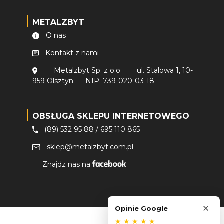
METALZBYT
O nas
Kontakt z nami
Metalzbyt Sp. z o.o
ul. Stalowa 1, 10-
959 Olsztyn
NIP: 739-020-03-18
OBSŁUGA SKLEPU INTERNETOWEGO
(89) 532 95 88
/
695 110 865
sklep@metalzbyt.com.pl
Znajdz nas na
×
Opinie Google
★
★
★
★
★