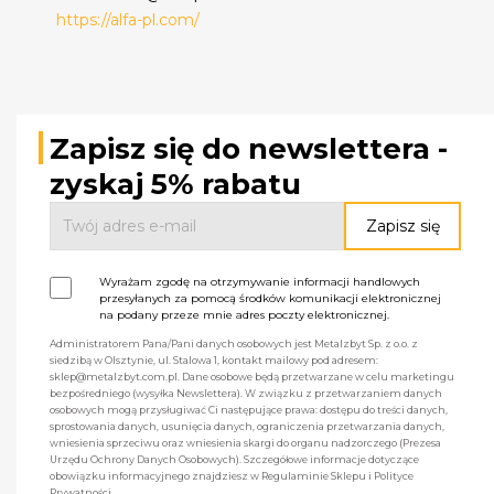
https://alfa-pl.com/
Zapisz się do newslettera -
zyskaj 5% rabatu
Wyrażam zgodę na otrzymywanie informacji handlowych
przesyłanych za pomocą środków komunikacji elektronicznej
na podany przeze mnie adres poczty elektronicznej.
Administratorem Pana/Pani danych osobowych jest Metalzbyt Sp. z o.o. z
siedzibą w Olsztynie, ul. Stalowa 1, kontakt mailowy pod adresem:
sklep@metalzbyt.com.pl. Dane osobowe będą przetwarzane w celu marketingu
bezpośredniego (wysyłka Newslettera). W związku z przetwarzaniem danych
osobowych mogą przysługiwać Ci następujące prawa: dostępu do treści danych,
sprostowania danych, usunięcia danych, ograniczenia przetwarzania danych,
wniesienia sprzeciwu oraz wniesienia skargi do organu nadzorczego (Prezesa
Urzędu Ochrony Danych Osobowych). Szczegółowe informacje dotyczące
obowiązku informacyjnego znajdziesz w Regulaminie Sklepu i Polityce
Prywatności.