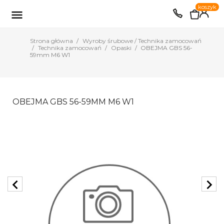
0
koszyk
EUR
PLN

Strona główna
Wyroby śrubowe / Technika zamocowań
Technika zamocowań
Opaski
OBEJMA GBS 56-
59mm M6 W1
OBEJMA GBS 56-59MM M6 W1
chevron_left
chevron_right