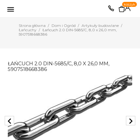
0
koszyk
EUR
PLN

Strona główna
Dom i Ogród
Artykuły budowlane
Łańcuchy
Łańcuch 2.0 DIN-5685/C, 8,0 x 26,0 mm,
5907518668386
ŁAŃCUCH 2.0 DIN-5685/C, 8,0 X 26,0 MM,
5907518668386
chevron_left
chevron_right