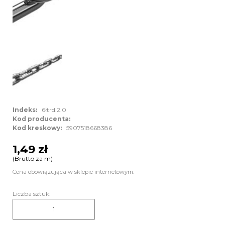
Indeks:
6łtrd.2.0
Kod producenta:
Kod kreskowy:
5907518668386
1,49 zł
(Brutto za m)
Cena obowiązująca w sklepie internetowym.
Liczba sztuk: