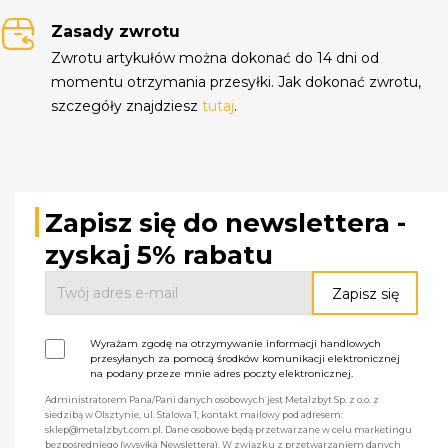
Zasady zwrotu
Zwrotu artykułów można dokonać do 14 dni od
momentu otrzymania przesyłki. Jak dokonać zwrotu,
szczegóły znajdziesz
tutaj
.
Zapisz się do newslettera -
zyskaj 5% rabatu
Wyrażam zgodę na otrzymywanie informacji handlowych
przesyłanych za pomocą środków komunikacji elektronicznej
na podany przeze mnie adres poczty elektronicznej.
Administratorem Pana/Pani danych osobowych jest Metalzbyt Sp. z o.o. z
siedzibą w Olsztynie, ul. Stalowa 1, kontakt mailowy pod adresem:
sklep@metalzbyt.com.pl. Dane osobowe będą przetwarzane w celu marketingu
bezpośredniego (wysyłka Newslettera). W związku z przetwarzaniem danych