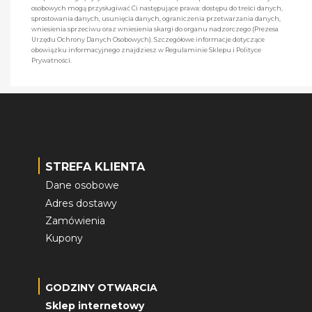
osobowych mogą przysługiwać Ci następujące prawa: dostępu do treści danych,
sprostowania danych, usunięcia danych, ograniczenia przetwarzania danych,
wniesienia sprzeciwu oraz wniesienia skargi do organu nadzorczego (Prezesa
Urzędu Ochrony Danych Osobowych). Szczegółowe informacje dotyczące
obowiązku informacyjnego znajdziesz w Regulaminie Sklepu i Polityce
Prywatności.
STREFA KLIENTA
Dane osobowe
Adres dostawy
Zamówienia
Kupony
GODZINY OTWARCIA
Sklep internetowy