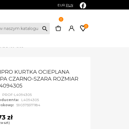
EUR
PLN
0
0
search
 XXL L4094305
IPRO KURTKA OCIEPLANA
PA CZARNO-SZARA ROZMIAR
L4094305
:
PROF-L4094305
oducenta:
L4094305
eskowy:
5903755171184
73 zł
za szt)