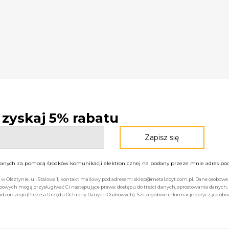
- zyskaj 5% rabatu
nych za pomocą środków komunikacji elektronicznej na podany przeze mnie adres pocz
bą w Olsztynie, ul. Stalowa 1, kontakt mailowy pod adresem: sklep@metalzbyt.com.pl. Dane osobo
owych mogą przysługiwać Ci następujące prawa: dostępu do treści danych, sprostowania danych,
 nadzorczego (Prezesa Urzędu Ochrony Danych Osobowych). Szczegółowe informacje dotyczące ob