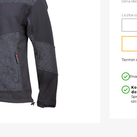
Cena obo
Liczba s
Termin r
Pro
Ko
do
Sp
sz