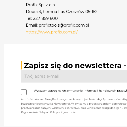
Profix Sp. z o.o.
Dobra 3, Łomna Las Czosnów 05-152
Tel: 227 859 600
Email: profixtools@profix.com.pl
https://www.profix.com.pl/
Zapisz się do newslettera 
Wyrażam zgodę na otrzymywanie informacji handlowych przesyła
Administratorem Pana/Pani danych osobowych jest Metalzbyt Sp. z o.o. z siedzi
bezpośredniego (wysyłka Newslettera). W związku z przetwarzaniem danych osob
przetwarzania danych, wniesienia sprzeciwu oraz wniesienia skargi do organu
Regulaminie Sklepu i Polityce Prywatności.