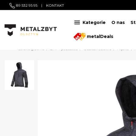
89 532 95 95
|
KONTAKT

Kategorie
O nas
St
metalDeals
Strona główna
BHP i pozostałe
Odzież i obuwie
Męskie