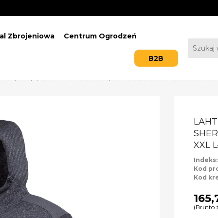
al Zbrojeniowa
Centrum Ogrodzeń
B2B
Kurtki/Bluzy
LAHTIPRO Kurtka Ocieplana Sherpa Czarno-Szara Rozmiar
LAHT
SHER
XXL 
Indeks
Kod pr
Kod kr
165,
(Brutto 