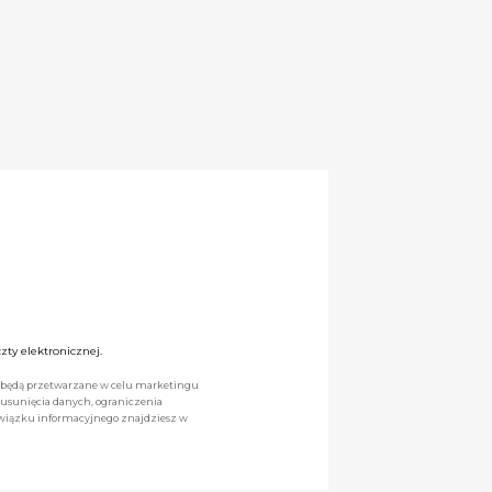
ty elektronicznej.
we będą przetwarzane w celu marketingu
 usunięcia danych, ograniczenia
owiązku informacyjnego znajdziesz w