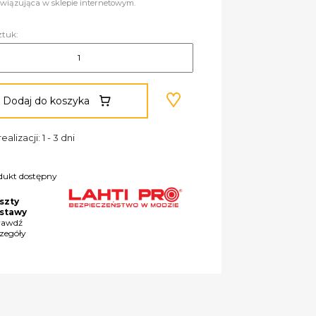
wiązująca w sklepie internetowym.
ztuk:
Dodaj do koszyka
ealizacji: 1 - 3 dni
dukt dostępny
szty
stawy
rawdź
czegóły