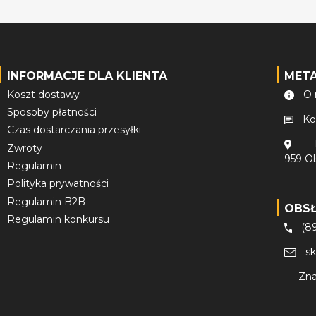
INFORMACJE DLA KLIENTA
MET
Koszt dostawy
O 
Sposoby płatności
Ko
Czas dostarczania przesyłki
Zwroty
959 O
Regulamin
Polityka prywatności
Regulamin B2B
OBS
Regulamin konkursu
(8
s
Zna