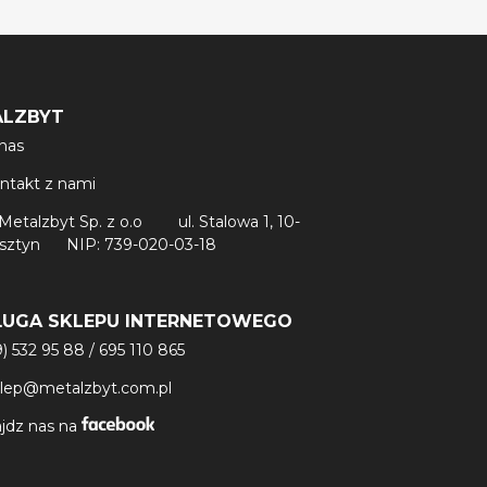
ALZBYT
nas
ntakt z nami
Metalzbyt Sp. z o.o
ul. Stalowa 1, 10-
lsztyn
NIP: 739-020-03-18
ŁUGA SKLEPU INTERNETOWEGO
9) 532 95 88
/
695 110 865
klep@metalzbyt.com.pl
jdz nas na