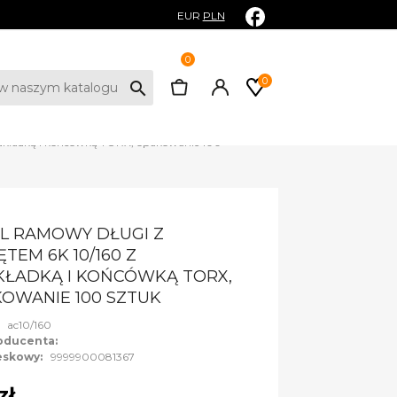
EUR
PLN
0
0
search
dkładką i końcówką TORX, opakowanie 100
L RAMOWY DŁUGI Z
TEM 6K 10/160 Z
ŁADKĄ I KOŃCÓWKĄ TORX,
OWANIE 100 SZTUK
:
ac10/160
oducenta:
eskowy:
9999900081367
zł