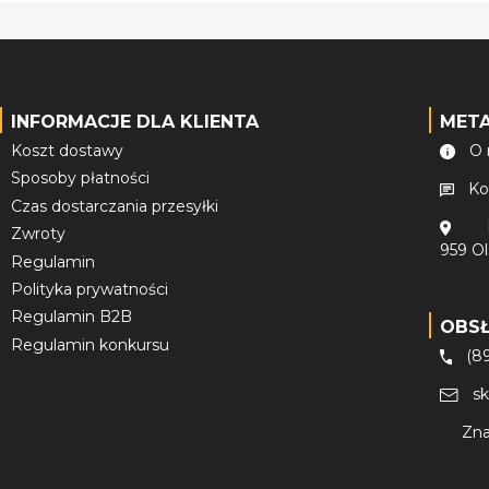
INFORMACJE DLA KLIENTA
MET
Koszt dostawy
O 
Sposoby płatności
Ko
Czas dostarczania przesyłki
Zwroty
959 O
Regulamin
Polityka prywatności
Regulamin B2B
OBS
Regulamin konkursu
(8
s
Zna