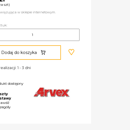
za szt)
wiązująca w sklepie internetowym.
ztuk:
Dodaj do koszyka
ealizacji: 1 - 3 dni
dukt dostępny
szty
stawy
rawdź
czegóły