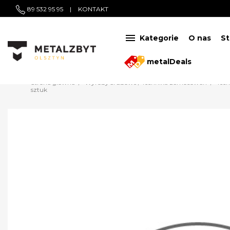
89 532 95 95
|
KONTAKT

Kategorie
O nas
St
metalDeals
Strona główna
Wyroby śrubowe / Technika zamocowań
Tec
sztuk