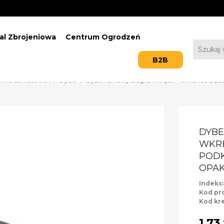
al Zbrojeniowa
Centrum Ogrodzeń
B2B
hnika zamocowań
Dyble
Dybel ramowy długi z wkrętem 6K 10/160 z po
DYBE
WKRĘ
PODK
OPAK
Indeks
Kod pr
Kod kr
1,73 