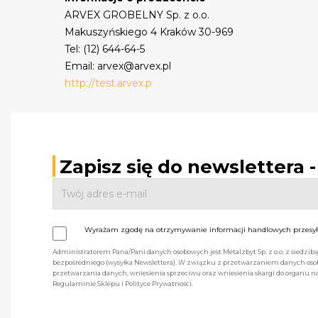
ARVEX GROBELNY Sp. z o.o.
Makuszyńskiego 4 Kraków 30-969
Tel: (12) 644-64-5
Email: arvex@arvex.pl
http://test.arvex.p
Zapisz się do newslettera 
Wyrażam zgodę na otrzymywanie informacji handlowych przesyła
Administratorem Pana/Pani danych osobowych jest Metalzbyt Sp. z o.o. z siedzi
bezpośredniego (wysyłka Newslettera). W związku z przetwarzaniem danych osob
przetwarzania danych, wniesienia sprzeciwu oraz wniesienia skargi do organu
Regulaminie Sklepu i Polityce Prywatności.