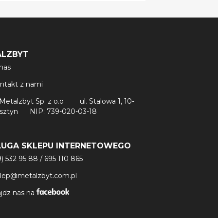
ALZBYT
nas
ntakt z nami
Metalzbyt Sp. z o.o
ul. Stalowa 1, 10-
lsztyn
NIP: 739-020-03-18
ŁUGA SKLEPU INTERNETOWEGO
9) 532 95 88
/
695 110 865
klep@metalzbyt.com.pl
jdz nas na