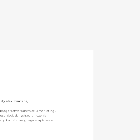
ty elektronicznej.
we będą przetwarzane w celu marketingu
 usunięcia danych, ograniczenia
owiązku informacyjnego znajdziesz w