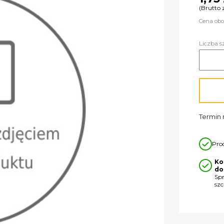
(Brutto 
Cena obo
Liczba s
Termin r
Pro
Ko
do
Sp
sz