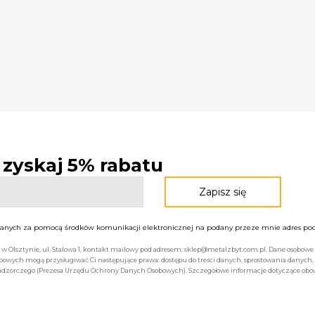
- zyskaj 5% rabatu
nych za pomocą środków komunikacji elektronicznej na podany przeze mnie adres pocz
bą w Olsztynie, ul. Stalowa 1, kontakt mailowy pod adresem: sklep@metalzbyt.com.pl. Dane osobo
owych mogą przysługiwać Ci następujące prawa: dostępu do treści danych, sprostowania danych,
 nadzorczego (Prezesa Urzędu Ochrony Danych Osobowych). Szczegółowe informacje dotyczące ob