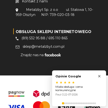
Kontakt z nami
Metalzbyt Sp. z o.o
ul. Stalowa 1, 10-
959 Olsztyn
NIP: 739-020-03-18
OBSŁUGA SKLEPU INTERNETOWEGO
(89) 532 95 88
/
695 110 865
sklep@metalzbyt.com.pl
Znajdz nas na
×
Opinie Google
★
★
★
★
★
Miała obsługa i cena
konkurencyjne
Paul O.
22-07-2026