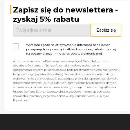
Zapisz się do newslettera -
zyskaj 5% rabatu
Wyrażam zgodę na otrzymywanie informacji handlowych
przesyłanych za pomocą środków komunikacji elektronicznej
na podany przeze mnie adres poczty elektronicznej.
Administratorem Pana/Pani danych osobowych jest Metalzbyt Sp. z o.o. z
siedzibą w Olsztynie, ul. Stalowa 1, kontakt mailowy pod adresem:
sklep@metalzbyt.com.pl. Dane osobowe będą przetwarzane w celu marketingu
bezpośredniego (wysyłka Newslettera). W związku z przetwarzaniem danych
osobowych mogą przysługiwać Ci następujące prawa: dostępu do treści danych,
sprostowania danych, usunięcia danych, ograniczenia przetwarzania danych,
wniesienia sprzeciwu oraz wniesienia skargi do organu nadzorczego (Prezesa
Urzędu Ochrony Danych Osobowych). Szczegółowe informacje dotyczące
obowiązku informacyjnego znajdziesz w Regulaminie Sklepu i Polityce
Prywatności.