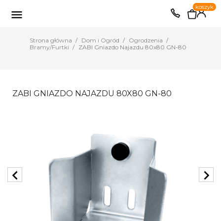
0
koszyk
EUR
PLN

Strona główna
Dom i Ogród
Ogrodzenia
Bramy/Furtki
ZABI Gniazdo Najazdu 80x80 GN-80
ZABI GNIAZDO NAJAZDU 80X80 GN-80
chevron_left
chevron_right