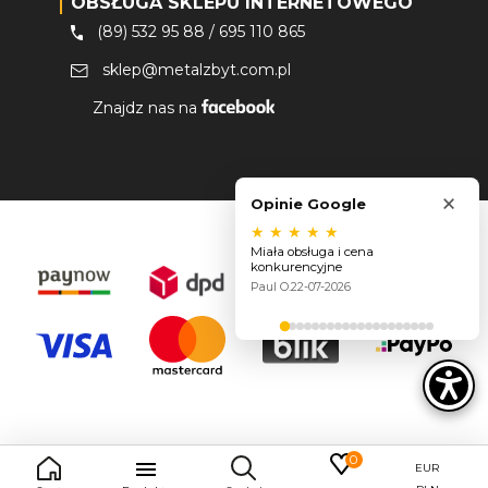
OBSŁUGA SKLEPU INTERNETOWEGO
(89) 532 95 88
/
695 110 865
sklep@metalzbyt.com.pl
Znajdz nas na
×
Opinie Google
★
★
★
★
★
Miała obsługa i cena
konkurencyjne
Paul O.
22-07-2026
0

EUR