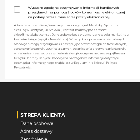
Wyrażam zgodę na otrzymywanie informacji handlowych
przesyłanych za pomocą środków komunikacji elektronicznej
na podany przeze mnie adres poczty elektronicznej.
Administratorem Pana/Pani danych osobowych jest Metalzbyt Sp. z o.o. z
siedzibą w Olsztynie, ul. Stalowa 1, kontakt mailowy pod adresem:
sklep@metalzbyt.com.pl. Dane osobowe będą przetwarzane w celu marketingu
bezpośredniego (wysyłka Newslettera). W związku z przetwarzaniem danych
osobowych mogą przysługiwać Ci następujące prawa: dostępu do treści danych,
sprostowania danych, usunięcia danych, ograniczenia przetwarzania danych,
wniesienia sprzeciwu oraz wniesienia skargi do organu nadzorczego (Prezesa
Urzędu Ochrony Danych Osobowych). Szczegółowe informacje dotyczące
obowiązku informacyjnego znajdziesz w Regulaminie Sklepu i Polityce
Prywatności.
STREFA KLIENTA
Dane osobowe
Adres dostawy
Zamówienia