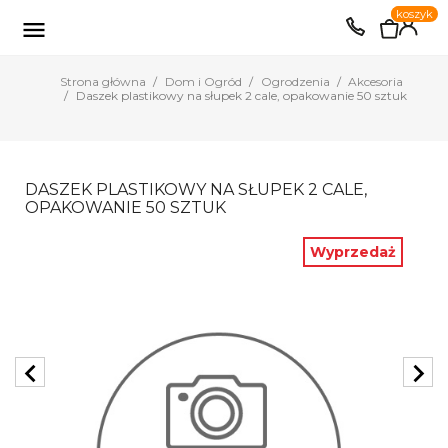
0
koszyk
EUR
PLN

Strona główna
Dom i Ogród
Ogrodzenia
Akcesoria
Daszek plastikowy na słupek 2 cale, opakowanie 50 sztuk
DASZEK PLASTIKOWY NA SŁUPEK 2 CALE,
OPAKOWANIE 50 SZTUK
Wyprzedaż
chevron_left
chevron_right