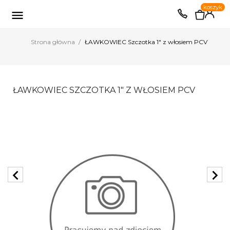
0
koszyk
EUR
PLN

Strona główna
ŁAWKOWIEC Szczotka 1" z włosiem PCV
ŁAWKOWIEC SZCZOTKA 1" Z WŁOSIEM PCV
chevron_left
chevron_right