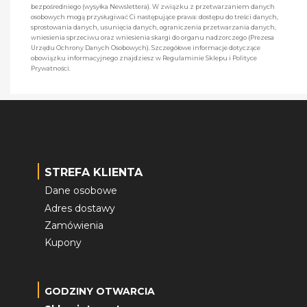
bezpośredniego (wysyłka Newslettera). W związku z przetwarzaniem danych
osobowych mogą przysługiwać Ci następujące prawa: dostępu do treści danych,
sprostowania danych, usunięcia danych, ograniczenia przetwarzania danych,
wniesienia sprzeciwu oraz wniesienia skargi do organu nadzorczego (Prezesa
Urzędu Ochrony Danych Osobowych). Szczegółowe informacje dotyczące
obowiązku informacyjnego znajdziesz w Regulaminie Sklepu i Polityce
Prywatności.
STREFA KLIENTA
Dane osobowe
Adres dostawy
Zamówienia
Kupony
GODZINY OTWARCIA