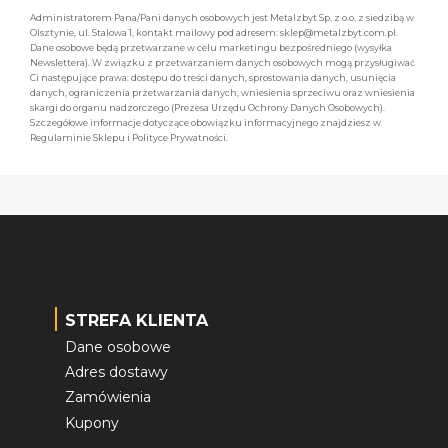
Administratorem Pana/Pani danych osobowych jest Metalzbyt Sp. z o.o. z siedzibą w
Olsztynie, ul. Stalowa 1, kontakt mailowy pod adresem: sklep@metalzbyt.com.pl.
Dane osobowe będą przetwarzane w celu marketingu bezpośredniego (wysyłka
Newslettera). W związku z przetwarzaniem danych osobowych mogą przysługiwać
Ci następujące prawa: dostępu do treści danych, sprostowania danych, usunięcia
danych, ograniczenia przetwarzania danych, wniesienia sprzeciwu oraz wniesienia
skargi do organu nadzorczego (Prezesa Urzędu Ochrony Danych Osobowych).
Szczegółowe informacje dotyczące obowiązku informacyjnego znajdziesz w
Regulaminie Sklepu i Polityce Prywatności.
STREFA KLIENTA
Dane osobowe
Adres dostawy
Zamówienia
Kupony