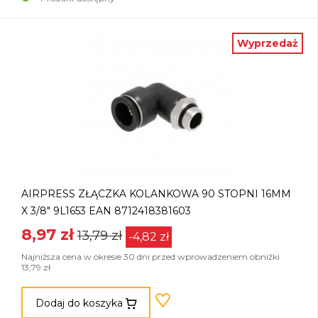
Wyprzedaż
AIRPRESS ZŁĄCZKA KOLANKOWA 90 STOPNI 16MM
X 3/8" 9L1653 EAN 8712418381603
8,97 zł
13,79 zł
-4,82 zł
Najniższa cena w okresie 30 dni przed wprowadzeniem obniżki
13,79 zł
Dodaj do koszyka