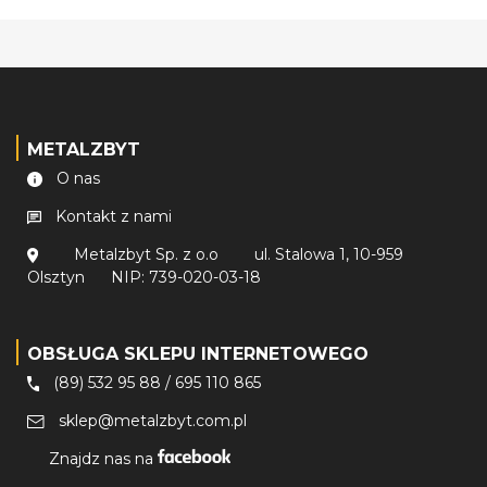
METALZBYT
O nas
Kontakt z nami
Metalzbyt Sp. z o.o
ul. Stalowa 1, 10-959
Olsztyn
NIP: 739-020-03-18
OBSŁUGA SKLEPU INTERNETOWEGO
(89) 532 95 88
/
695 110 865
sklep@metalzbyt.com.pl
Znajdz nas na