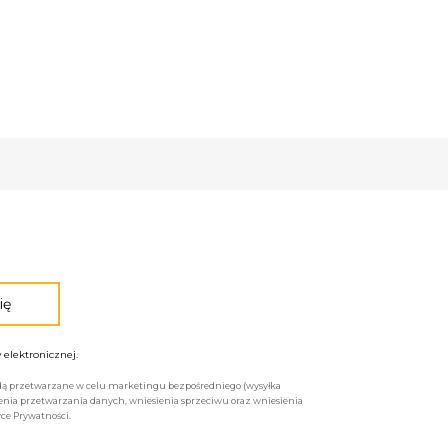
elektronicznej.
będą przetwarzane w celu marketingu bezpośredniego (wysyłka
enia przetwarzania danych, wniesienia sprzeciwu oraz wniesienia
ce Prywatności.