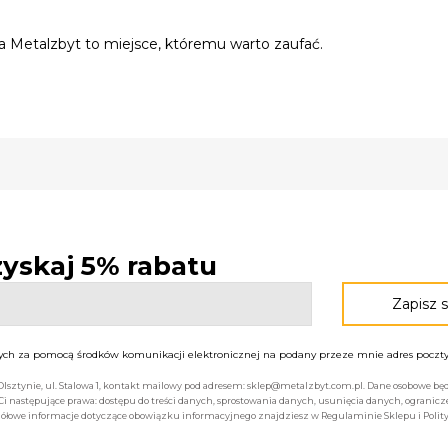
nia Metalzbyt to miejsce, któremu warto zaufać.
 zyskaj 5% rabatu
h za pomocą środków komunikacji elektronicznej na podany przeze mnie adres poczty 
 Olsztynie, ul. Stalowa 1, kontakt mailowy pod adresem: sklep@metalzbyt.com.pl. Dane osobowe 
następujące prawa: dostępu do treści danych, sprostowania danych, usunięcia danych, ogranicz
łowe informacje dotyczące obowiązku informacyjnego znajdziesz w Regulaminie Sklepu i Polity