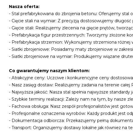
Nasza oferta:
- Stal prefabrykowana do zbrojenia betonu: Oferujemy stal 
- Cięcie stali na wymiar: Z precyzją dostosowujemy długoś
- Gięcie stali: Realizujemy zlecenia na gięcie prętów, tworzą
- Prefabrykacja figur przestrzennych: Tworzymy złożone kon
- Prefabrykacja strzemion: Wykonujemy strzemiona różnej wi
- Siatki zbrojeniowe: Posiadamy maty zbrojeniowe w zakresi
- Siatki zbrojeniowe na wymiar: Produkujemy wiązane drute
Co gwarantujemy naszym klientom:
- Atrakcyjne ceny: Uczciwe i konkurencyjne ceny dostosowa
- Nasz zasięg dostaw: Realizujemy zadania na terenie całej Po
- Najwyższa jakość: Nasza stal spełnia najwyższe standardy j
- Szybkie terminy realizacji: Zależy nam na tym, by nasze zle
- Fachowa obsługa: Nasz zespół profesjonalistów jest goto
- Profesjonalne oznaczenia wyrobów: Każdy produkt jest od
- Dokumentacja odbiorcza: Przekazujemy pełną dokumentac
- Transport: Organizujemy dostawy lokalne jak również na te