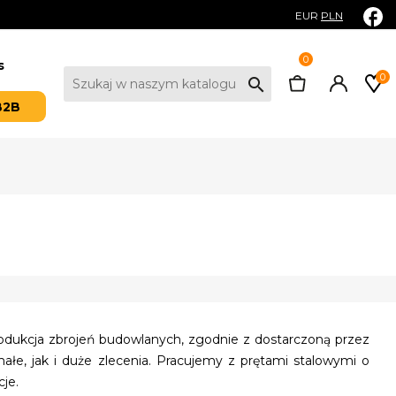
EUR
PLN
0
s
0
search
B2B
produkcja zbrojeń budowlanych, zgodnie z dostarczoną przez
łe, jak i duże zlecenia. Pracujemy z prętami stalowymi o
je.