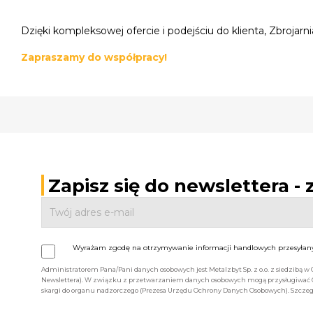
Dzięki kompleksowej ofercie i podejściu do klienta, Zbrojar
Zapraszamy do współpracy!
Zapisz się do newslettera -
Wyrażam zgodę na otrzymywanie informacji handlowych przesyłanyc
Administratorem Pana/Pani danych osobowych jest Metalzbyt Sp. z o.o. z siedzibą w
Newslettera). W związku z przetwarzaniem danych osobowych mogą przysługiwać Ci 
skargi do organu nadzorczego (Prezesa Urzędu Ochrony Danych Osobowych). Szczegó