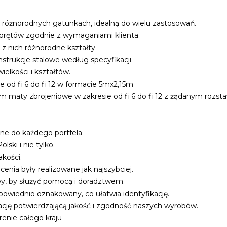
o różnorodnych gatunkach, idealną do wielu zastosowań.
ć prętów zgodnie z wymaganiami klienta.
c z nich różnorodne kształty.
strukcje stalowe według specyfikacji.
elkości i kształtów.
e od fi 6 do fi 12 w formacie 5mx2,15m
m maty zbrojeniowe w zakresie od fi 6 do fi 12 z żądanym rozs
ne do każdego portfela.
lski i nie tylko.
akości.
cenia były realizowane jak najszybciej.
wy, by służyć pomocą i doradztwem.
powiednio oznakowany, co ułatwia identyfikację.
ję potwierdzającą jakość i zgodność naszych wyrobów.
renie całego kraju