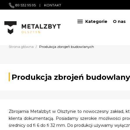
89 532 95 95
|
KONTAKT

Kategorie
O nas
Strona główna
Produkcja zbrojeń budowlanych
Produkcja zbrojeń budowlan
Zbrojarnia Metalzbyt w Olsztynie to nowoczesny zakład, kt
klienta dokumentacją. Posiadamy szerokie możliwości pro
średnicy od fi 6 do fi 32 mm. Do produkcji używamy wyłączn