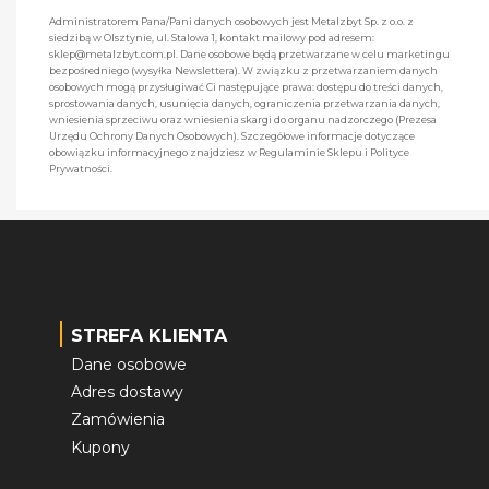
Administratorem Pana/Pani danych osobowych jest Metalzbyt Sp. z o.o. z
siedzibą w Olsztynie, ul. Stalowa 1, kontakt mailowy pod adresem:
sklep@metalzbyt.com.pl. Dane osobowe będą przetwarzane w celu marketingu
bezpośredniego (wysyłka Newslettera). W związku z przetwarzaniem danych
osobowych mogą przysługiwać Ci następujące prawa: dostępu do treści danych,
sprostowania danych, usunięcia danych, ograniczenia przetwarzania danych,
wniesienia sprzeciwu oraz wniesienia skargi do organu nadzorczego (Prezesa
Urzędu Ochrony Danych Osobowych). Szczegółowe informacje dotyczące
obowiązku informacyjnego znajdziesz w Regulaminie Sklepu i Polityce
Prywatności.
STREFA KLIENTA
Dane osobowe
Adres dostawy
Zamówienia
Kupony