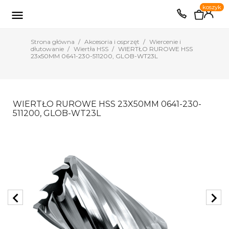
0
koszyk
EUR
PLN

Strona główna
Akcesoria i osprzęt
Wiercenie i
dłutowanie
Wiertła HSS
WIERTŁO RUROWE HSS
23x50MM 0641-230-511200, GLOB-WT23L
WIERTŁO RUROWE HSS 23X50MM 0641-230-
511200, GLOB-WT23L
chevron_left
chevron_right