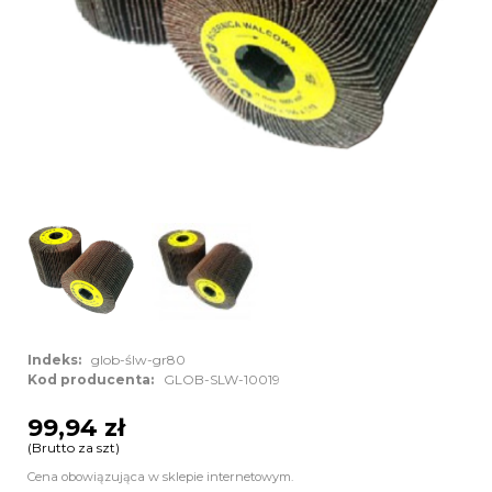
Indeks:
glob-ślw-gr80
Kod producenta:
GLOB-SLW-10019
99,94 zł
(Brutto za szt)
Cena obowiązująca w sklepie internetowym.