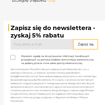
szczegóły znajdziesz
tutaj
.
Zapisz się do newslettera -
zyskaj 5% rabatu
Wyrażam zgodę na otrzymywanie informacji handlowych
przesyłanych za pomocą środków komunikacji elektronicznej
na podany przeze mnie adres poczty elektronicznej.
Administratorem Pana/Pani danych osobowych jest Metalzbyt Sp. z o.o. z
siedzibą w Olsztynie, ul. Stalowa 1, kontakt mailowy pod adresem:
sklep@metalzbyt.com.pl. Dane osobowe będą przetwarzane w celu marketingu
bezpośredniego (wysyłka Newslettera). W związku z przetwarzaniem danych
osobowych mogą przysługiwać Ci następujące prawa: dostępu do treści danych,
sprostowania danych, usunięcia danych, ograniczenia przetwarzania danych,
wniesienia sprzeciwu oraz wniesienia skargi do organu nadzorczego (Prezesa
Urzędu Ochrony Danych Osobowych). Szczegółowe informacje dotyczące
obowiązku informacyjnego znajdziesz w Regulaminie Sklepu i Polityce
Prywatności.