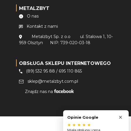
METALZBYT
O nas
Kontakt z nami
Metalzbyt Sp. z o.o
ul. Stalowa 1, 10-
959 Olsztyn
NIP: 739-020-03-18
OBSŁUGA SKLEPU INTERNETOWEGO
(89) 532 95 88
/
695 110 865
sklep@metalzbyt.com.pl
Znajdz nas na
×
Opinie Google
★
★
★
★
★
Miała obsługa i cena