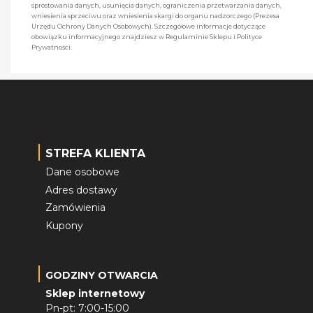
sprostowania danych, usunięcia danych, ograniczenia przetwarzania danych,
wniesienia sprzeciwu oraz wniesienia skargi do organu nadzorczego (Prezesa
Urzędu Ochrony Danych Osobowych). Szczegółowe informacje dotyczące
obowiązku informacyjnego znajdziesz w Regulaminie Sklepu i Polityce
Prywatności.
STREFA KLIENTA
Dane osobowe
Adres dostawy
Zamówienia
Kupony
GODZINY OTWARCIA
Sklep internetowy
Pn-pt: 7:00-15:00