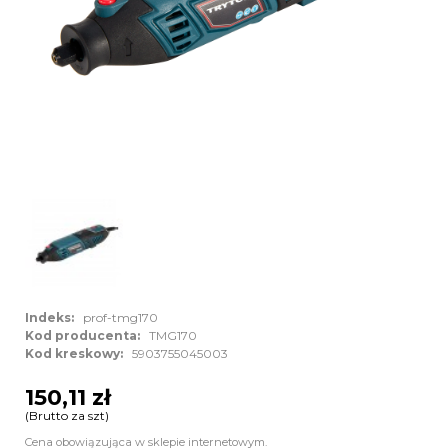
Indeks:
prof-tmg170
Kod producenta:
TMG170
Kod kreskowy:
5903755045003
150,11 zł
(Brutto za szt)
Cena obowiązująca w sklepie internetowym.