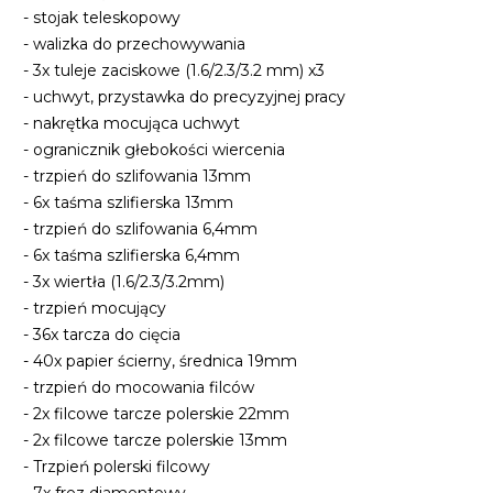
- stojak teleskopowy
- walizka do przechowywania
- 3x tuleje zaciskowe (1.6/2.3/3.2 mm) x3
- uchwyt, przystawka do precyzyjnej pracy
- nakrętka mocująca uchwyt
- ogranicznik głebokości wiercenia
- trzpień do szlifowania 13mm
- 6x taśma szlifierska 13mm
- trzpień do szlifowania 6,4mm
- 6x taśma szlifierska 6,4mm
- 3x wiertła (1.6/2.3/3.2mm)
- trzpień mocujący
- 36x tarcza do cięcia
- 40x papier ścierny, średnica 19mm
- trzpień do mocowania filców
- 2x filcowe tarcze polerskie 22mm
- 2x filcowe tarcze polerskie 13mm
- Trzpień polerski filcowy