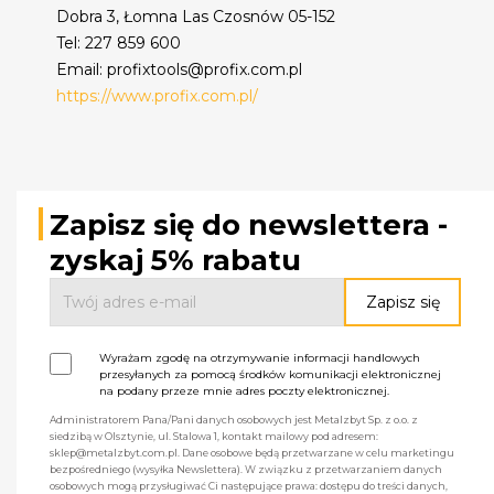
Dobra 3, Łomna Las Czosnów 05-152
Tel: 227 859 600
Email: profixtools@profix.com.pl
https://www.profix.com.pl/
Zapisz się do newslettera -
zyskaj 5% rabatu
Wyrażam zgodę na otrzymywanie informacji handlowych
przesyłanych za pomocą środków komunikacji elektronicznej
na podany przeze mnie adres poczty elektronicznej.
Administratorem Pana/Pani danych osobowych jest Metalzbyt Sp. z o.o. z
siedzibą w Olsztynie, ul. Stalowa 1, kontakt mailowy pod adresem:
sklep@metalzbyt.com.pl. Dane osobowe będą przetwarzane w celu marketingu
bezpośredniego (wysyłka Newslettera). W związku z przetwarzaniem danych
osobowych mogą przysługiwać Ci następujące prawa: dostępu do treści danych,