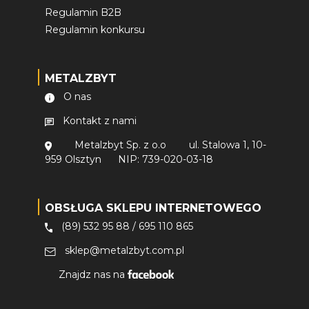
Regulamin B2B
Regulamin konkursu
METALZBYT
O nas
Kontakt z nami
Metalzbyt Sp. z o.o
ul. Stalowa 1, 10-
959 Olsztyn
NIP: 739-020-03-18
OBSŁUGA SKLEPU INTERNETOWEGO
(89) 532 95 88
/
695 110 865
sklep@metalzbyt.com.pl
Znajdz nas na