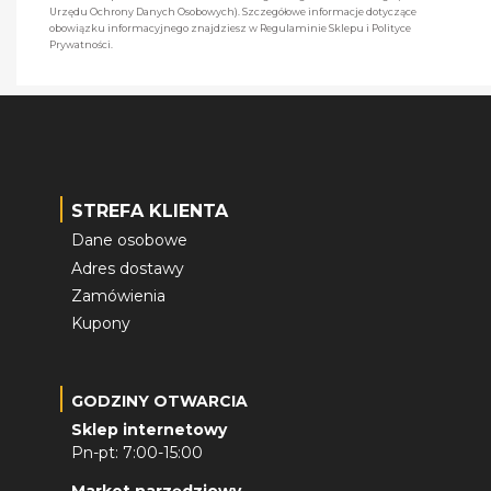
Urzędu Ochrony Danych Osobowych). Szczegółowe informacje dotyczące
obowiązku informacyjnego znajdziesz w Regulaminie Sklepu i Polityce
Prywatności.
STREFA KLIENTA
Dane osobowe
Adres dostawy
Zamówienia
Kupony
GODZINY OTWARCIA
Sklep internetowy
Pn-pt: 7:00-15:00