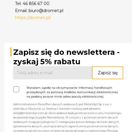
Tel: 46 856 67 00
Email: biuro@dromet.pl
https://dromet.pl/
Zapisz się do newslettera -
zyskaj 5% rabatu
Wyrażam zgodę na otrzymywanie informacji handlowych
przesyłanych za pomocą środków komunikacji elektronicznej
na podany przeze mnie adres poczty elektronicznej.
Administratorem Pana/Pani danych osobowych jest Metalzbyt Sp. z o.o. z
siedzibą w Olsztynie, ul. Stalowa 1, kontakt mailowy pod adresem:
sklep@metalzbyt.com.pl. Dane osobowe będą przetwarzane w celu marketingu
bezpośredniego (wysyłka Newslettera). W związku z przetwarzaniem danych
osobowych mogą przysługiwać Ci następujące prawa: dostępu do treści danych,
sprostowania danych, usunięcia danych, ograniczenia przetwarzania danych,
wniesienia sprzeciwu oraz wniesienia skargi do organu nadzorczego (Prezesa