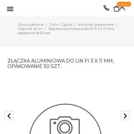
0
koszyk
EUR
PLN

Strona główna
Dom i Ogród
Artykuły budowlane
Osprzęt do lin
Złączka aluminiowa do lin fi 3 x 11 mm,
opakowanie 50 szt.
ZŁĄCZKA ALUMINIOWA DO LIN FI 3 X 11 MM,
OPAKOWANIE 50 SZT.
chevron_left
chevron_right