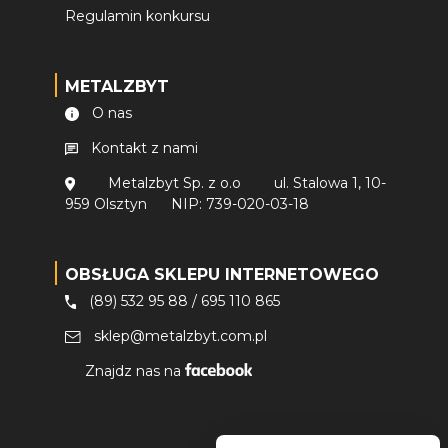
Regulamin konkursu
METALZBYT
O nas
Kontakt z nami
Metalzbyt Sp. z o.o
ul. Stalowa 1, 10-
959 Olsztyn
NIP: 739-020-03-18
OBSŁUGA SKLEPU INTERNETOWEGO
(89) 532 95 88
/
695 110 865
sklep@metalzbyt.com.pl
Znajdz nas na