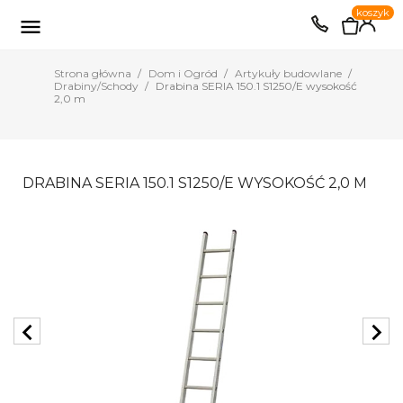
0
koszyk
EUR
PLN

Strona główna
Dom i Ogród
Artykuły budowlane
Drabiny/Schody
Drabina SERIA 150.1 S1250/E wysokość
2,0 m
DRABINA SERIA 150.1 S1250/E WYSOKOŚĆ 2,0 M
chevron_left
chevron_right