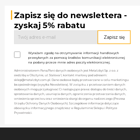
Zapisz się do newslettera -
zyskaj 5% rabatu
Wyrażam zgodę na otrzymywanie informacji handlowych
przesyłanych za pomocą środków komunikacji elektronicznej
na podany przeze mnie adres poczty elektronicznej.
Administratorem Pana/Pani danych osobowych jest Metalzbyt Sp. z o.o. z
siedzibą w Olsztynie, ul. Stalowa 1, kontakt mailowy pod adresem:
sklep@metalzbyt.com.pl. Dane osobowe będą przetwarzane w celu marketingu
bezpośredniego (wysyłka Newslettera). W związku z przetwarzaniem danych
osobowych mogą przysługiwać Ci następujące prawa: dostępu do treści danych,
sprostowania danych, usunięcia danych, ograniczenia przetwarzania danych,
wniesienia sprzeciwu oraz wniesienia skargi do organu nadzorczego (Prezesa
Urzędu Ochrony Danych Osobowych). Szczegółowe informacje dotyczące
obowiązku informacyjnego znajdziesz w Regulaminie Sklepu i Polityce
Prywatności.