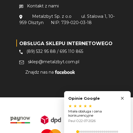
Kontakt z nami
Metalzbyt Sp. z o.o
ul. Stalowa 1, 10-
959 Olsztyn
NIP: 739-020-03-18
OBSŁUGA SKLEPU INTERNETOWEGO
(89) 532 95 88
/
695 110 865
sklep@metalzbyt.com.pl
Znajdz nas na
×
Opinie Google
★
★
★
★
★
Miała obsługa i cena
konkurencyjne
Paul O.
22-07-2026